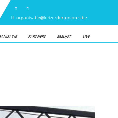
organisatie@keizerderjuniores.be
ANISATIE
PARTNERS
ERELIJST
LIVE